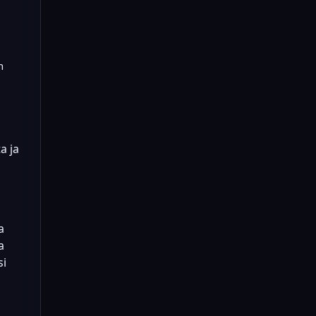
n
a ja
a
a
si