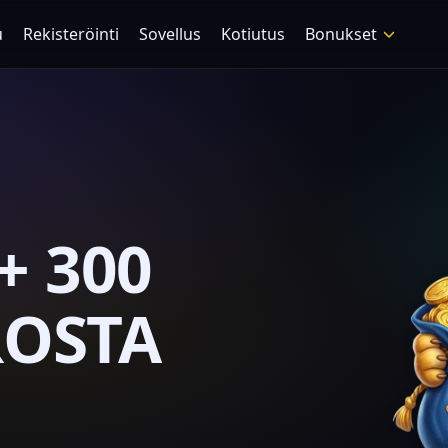
u
Rekisteröinti
Sovellus
Kotiutus
Bonukset
+ 300
ROSTA