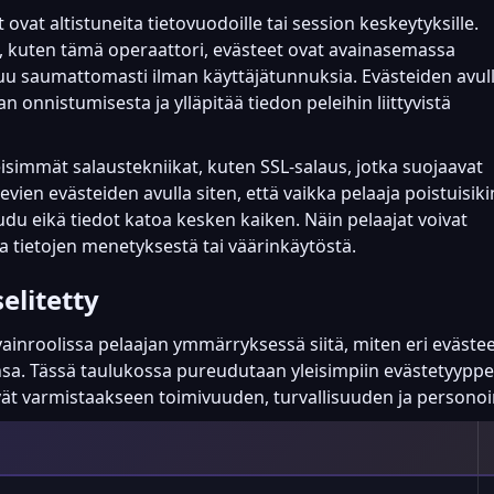
ovat altistuneita tietovuodoille tai session keskeytyksille.
ää, kuten tämä operaattori, evästeet ovat avainasemassa
uu saumattomasti ilman käyttäjätunnuksia. Evästeiden avul
onnistumisesta ja ylläpitää tiedon peleihin liittyvistä
eisimmät salaustekniikat, kuten SSL-salaus, jotka suojaavat
evien evästeiden avulla siten, että vaikka pelaaja poistuisiki
koudu eikä tiedot katoa kesken kaiken. Näin pelaajat voivat
ta tietojen menetyksestä tai väärinkäytöstä.
elitetty
ainroolissa pelaajan ymmärryksessä siitä, miten eri eväste
sa. Tässä taulukossa pureudutaan yleisimpiin evästetyyppe
ävät varmistaakseen toimivuuden, turvallisuuden ja personoi