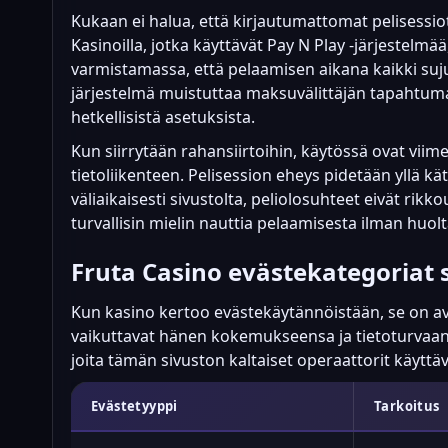
Kukaan ei halua, että kirjautumattomat pelisessiot 
Kasinoilla, jotka käyttävät Pay N Play -järjestelm
varmistamassa, että pelaamisen aikana kaikki suj
järjestelmä muistuttaa maksuvälittäjän tapahtuman 
hetkellisistä asetuksista.
Kun siirrytään rahansiirtoihin, käytössä ovat viim
tietoliikenteen. Pelisession eheys pidetään yllä kät
väliaikaisesti sivustolta, peliolosuhteet eivät rik
turvallisin mielin nauttia pelaamisesta ilman huol
Fruta Casino evästekategoriat s
Kun kasino kertoo evästekäytännöistään, se on av
vaikuttavat hänen kokemukseensa ja tietoturvaan
joita tämän sivuston kaltaiset operaattorit käytt
Evästetyyppi
Tarkoitus