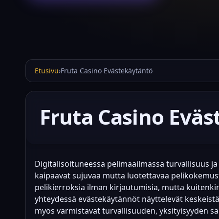
Etusivu
Fruta Casino Evästekäytäntö
›
Fruta Casino Eväs
Digitalisoituneessa pelimaailmassa turvallisuus ja y
kaipaavat sujuvaa mutta luotettavaa pelikokemus
pelikierroksia ilman kirjautumisia, mutta kuitenkin
yhteydessä evästekäytännöt näyttelevät keskeistä r
myös varmistavat turvallisuuden, yksityisyyden 