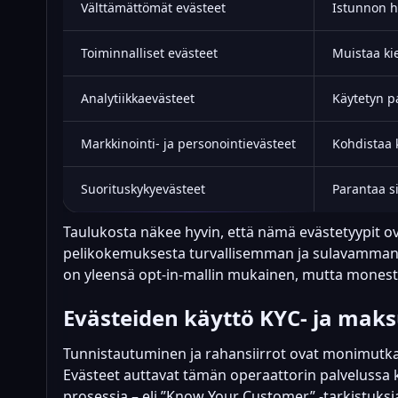
Välttämättömät evästeet
Istunnon h
Toiminnalliset evästeet
Muistaa ki
Analytiikkaevästeet
Käytetyn p
Markkinointi- ja personointievästeet
Kohdistaa 
Suorituskykyevästeet
Parantaa s
Taulukosta näkee hyvin, että nämä evästetyypit ov
pelikokemuksesta turvallisemman ja sulavamman. Pe
on yleensä opt-in-mallin mukainen, mutta monesti s
Evästeiden käyttö KYC- ja mak
Tunnistautuminen ja rahansiirrot ovat monimutkaisi
Evästeet auttavat tämän operaattorin palvelussa k
prosessia – eli ”Know Your Customer” -tarkistuksia