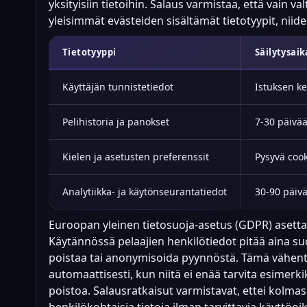
yksityisiin tietoihin. Salaus varmistaa, että vain 
yleisimmät evästeiden sisältämät tietotyypit, niide
Tietotyyppi
Säilytysaik
Käyttäjän tunnistetiedot
Istuksen ke
Pelihistoria ja panokset
7-30 päivä
Kielen ja asetusten preferenssit
Pysyvä cook
Analytiikka- ja käytönseurantatiedot
30-90 päiv
Euroopan yleinen tietosuoja-asetus (GDPR) asettaa ti
Käytännössä pelaajien henkilötiedot pitää aina suoj
poistaa tai anonymisoida pyynnöstä. Tämä vähentää
automaattisesti, kun niitä ei enää tarvita esimerki
poistoa. Salausratkaisut varmistavat, ettei kolmas