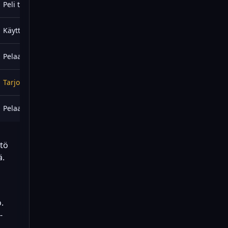
Peli toimii sujuvasti, pelaaja pysyy kirjautuneena sessiossa
Käyttökokemus on miellyttävämpi ja yksilöllisempi
Pelaaminen on entistä virheettömämpää ja nopeampaa
Tarjoukset
ovat relevantimpia ja kiinnostavampia
Pelaaminen on viiveetöntä ja nautinnollisempaa
ttö
ä.
.
-