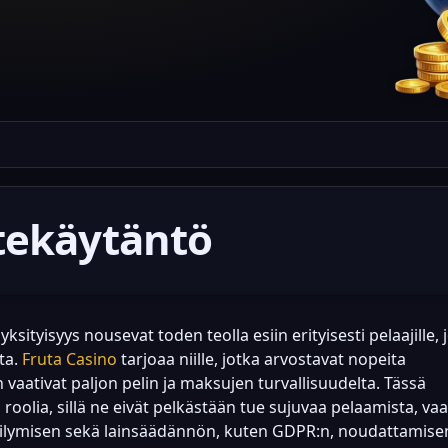
tekäytäntö
ksityisyys nousevat toden teolla esiin erityisesti pelaajille, 
ta.
Fruta Casino
tarjoaa niille, jotka arvostavat nopeita
 vaativat paljon pelin ja maksujen turvallisuudelta. Tässä
oolia, sillä ne eivät pelkästään tue sujuvaa pelaamista, va
säilymisen sekä lainsäädännön, kuten GDPR:n, noudattamise