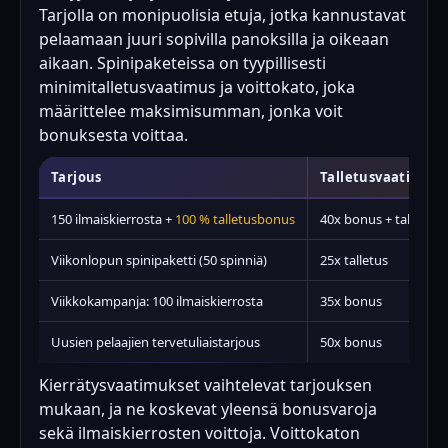
Tarjolla on monipuolisia etuja, jotka kannustavat
pelaamaan juuri sopivilla panoksilla ja oikeaan
aikaan. Spinipaketeissa on tyypillisesti
minimitalletusvaatimus ja voittokato, joka
määrittelee maksimisumman, jonka voit
bonuksesta voittaa.
Tarjous
Talletusvaatimus
150 ilmaiskierrosta +
100 %
talletusbonus
40x bonus + talletus
Viikonlopun spinipaketti (50 spinniä)
25x talletus
Viikkokampanja: 100 ilmaiskierrosta
35x bonus
Uusien pelaajien tervetuliaistarjous
50x bonus
Kierrätysvaatimukset vaihtelevat tarjouksen
mukaan, ja ne koskevat yleensä bonusvaroja
sekä ilmaiskierrosten voittoja. Voittokaton