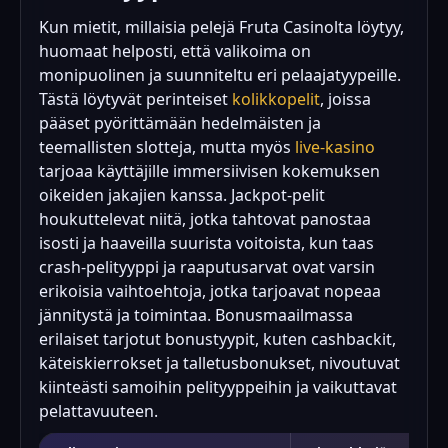
Kun mietit, millaisia pelejä Fruta Casinolta löytyy,
huomaat helposti, että valikoima on
monipuolinen ja suunniteltu eri pelaajatyypeille.
Tästä löytyvät perinteiset
kolikkopelit
, joissa
pääset pyörittämään hedelmäisten ja
teemallisten slotteja, mutta myös
live-kasino
tarjoaa käyttäjille immersiivisen kokemuksen
oikeiden jakajien kanssa. Jackpot-pelit
houkuttelevat niitä, jotka tahtovat panostaa
isosti ja haaveilla suurista voitoista, kun taas
crash-pelityyppi ja raaputusarvat ovat varsin
erikoisia vaihtoehtoja, jotka tarjoavat nopeaa
jännitystä ja toimintaa. Bonusmaailmassa
erilaiset tarjotut bonustyypit, kuten cashbackit,
käteiskierrokset ja talletusbonukset, nivoutuvat
kiinteästi samoihin pelityyppeihin ja vaikuttavat
pelattavuuteen.