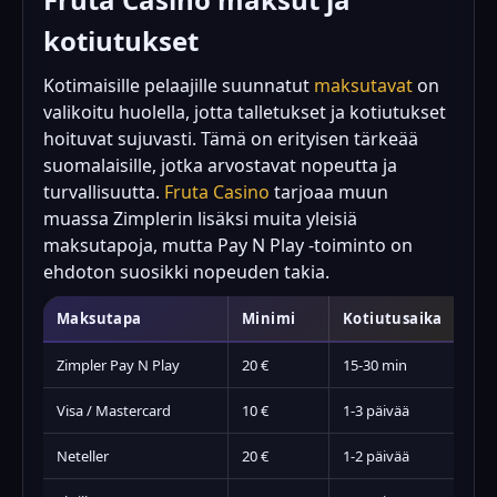
kotiutukset
Kotimaisille pelaajille suunnatut
maksutavat
on
valikoitu huolella, jotta talletukset ja kotiutukset
hoituvat sujuvasti. Tämä on erityisen tärkeää
suomalaisille, jotka arvostavat nopeutta ja
turvallisuutta.
Fruta Casino
tarjoaa muun
muassa Zimplerin lisäksi muita yleisiä
maksutapoja, mutta Pay N Play -toiminto on
ehdoton suosikki nopeuden takia.
Maksutapa
Minimi
Kotiutusaika
Zimpler Pay N Play
20 €
15-30 min
Visa / Mastercard
10 €
1-3 päivää
Neteller
20 €
1-2 päivää