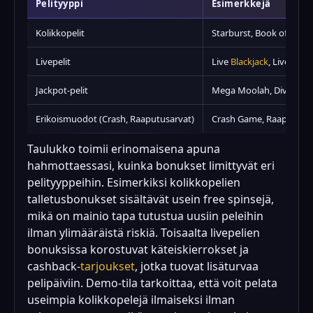
Pelityyppi
Esimerkkejä
Kolikkopelit
Starburst, Book of Dead,
Livepelit
Live
Blackjack
, Live Roul
Jackpot-pelit
Mega Moolah, Divine Fo
Erikoismuodot (Crash, Raaputusarvat)
Crash Game, Raaputusa
Taulukko toimii erinomaisena apuna
hahmottaessasi, kuinka bonukset limittyvät eri
pelityyppeihin. Esimerkiksi kolikkopelien
talletusbonukset sisältävät usein free spinsejä,
mikä on mainio tapa tutustua uusiin peleihin
ilman ylimääräistä riskiä. Toisaalta livepelien
bonuksissa korostuvat käteiskierrokset ja
cashback-
tarjoukset
, jotka tuovat lisäturvaa
pelipäiviin. Demo-tila tarkoittaa, että voit pelata
useimpia kolikkopelejä ilmaiseksi ilman