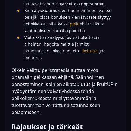
haluavat saada isoja voittoja nopeammin.
Kierrätysvaatimuksen huomioiminen: valitse
pelejä, joissa bonuksen kierrätysaste täyttyy
tehokkaasti, sillä kaikki
pelit
eivät vaikuta
vaatimukseen samalla painolla.
Voittokaton analyysi: jos voittokatto on
alhainen, harjoita malttia ja mieti
panostuksen kokoa niin, ettei
kotiutus
jää
pieneksi.
Oikein valittu pelistrategia auttaa myös
pitämään pelikassan ehjänä. Säännöllinen
panostaminen, spinien aikataulutus ja FruitUPin
hyödyntäminen voivat yhdessä tehdä
pelikokemuksesta miellyttävämmän ja
tuottavamman verrattuna satunnaiseen
pelaamiseen.
Rajaukset ja tärkeät