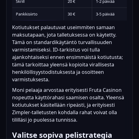
Skrill
20 €
1-2 päivää
Pankkisiirto
30 €
3-5 päivää
Kotiutukset palautuvat useimmiten samaan
maksutapaan, jota talletuksessa on käytetty.
Tämä on standardikäytäntö turvallisuuden
varmistamiseksi. ID-tarkistus voi tulla
ajankohtaiseksi ennen ensimmäistä kotiutusta;
tämä tarkoittaa yleensä kopioita virallisesta
henkilöllisyystodistuksesta ja osoitteen
varmistuksesta.
Moni pelaaja arvostaa erityisesti Fruta Casinon
nopeutta käyttörahasi saamisen osalta. Yleensä
kotiutukset käsitellään ripeästi, ja erityisesti
Zimpler-talletusten kohdalla rahat voivat olla
tililläsi jo puolessa tunnissa.
Valitse sopiva pelistrategia