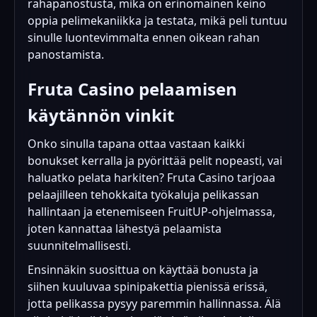
rahapanostusta, mikä on erinomainen keino
oppia pelimekaniikka ja testata, mikä peli tuntuu
sinulle luontevimmalta ennen oikean rahan
panostamista.
Fruta Casino pelaamisen
käytännön vinkit
Onko sinulla tapana ottaa vastaan kaikki
bonukset kerralla ja pyörittää pelit nopeasti, vai
haluatko pelata harkiten? Fruta Casino tarjoaa
pelaajilleen tehokkaita työkaluja pelikassan
hallintaan ja etenemiseen FruitUP-ohjelmassa,
joten kannattaa lähestyä pelaamista
suunnitelmallisesti.
Ensinnäkin suosittua on käyttää bonusta ja
siihen kuuluvaa spinipakettia pienissä erissä,
jotta pelikassa pysyy paremmin hallinnassa. Älä