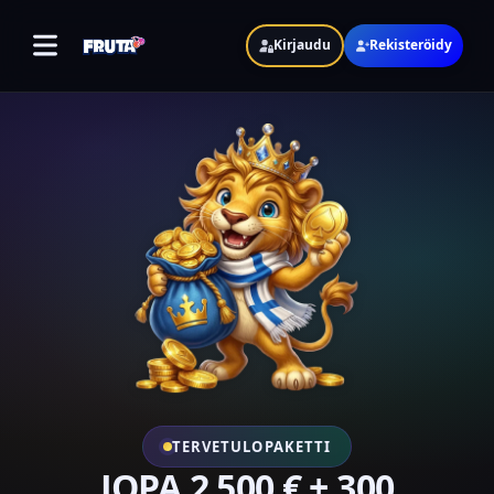
Kirjaudu
Rekisteröidy
Valikko
Pelit
Kirjaudu
Rekisteröinti
Sovellus
Kotiutus
Bonukset
TERVETULOPAKETTI
JOPA 2 500 € + 300