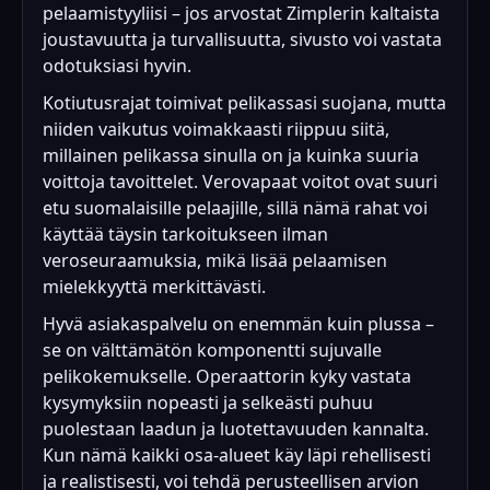
pelaamistyyliisi – jos arvostat Zimplerin kaltaista
joustavuutta ja turvallisuutta, sivusto voi vastata
odotuksiasi hyvin.
Kotiutusrajat toimivat pelikassasi suojana, mutta
niiden vaikutus voimakkaasti riippuu siitä,
millainen pelikassa sinulla on ja kuinka suuria
voittoja tavoittelet. Verovapaat voitot ovat suuri
etu suomalaisille pelaajille, sillä nämä rahat voi
käyttää täysin tarkoitukseen ilman
veroseuraamuksia, mikä lisää pelaamisen
mielekkyyttä merkittävästi.
Hyvä asiakaspalvelu on enemmän kuin plussa –
se on välttämätön komponentti sujuvalle
pelikokemukselle. Operaattorin kyky vastata
kysymyksiin nopeasti ja selkeästi puhuu
puolestaan laadun ja luotettavuuden kannalta.
Kun nämä kaikki osa-alueet käy läpi rehellisesti
ja realistisesti, voi tehdä perusteellisen arvion