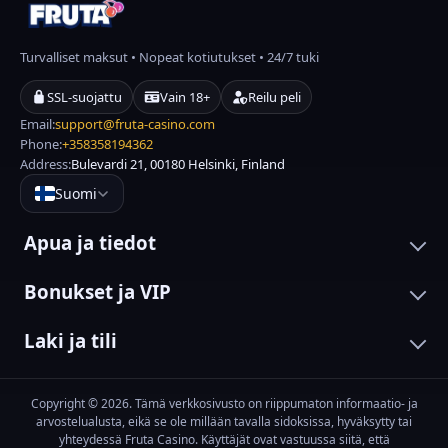
Turvalliset maksut • Nopeat kotiutukset • 24/7 tuki
Suomi
SSL-suojattu
Vain 18+
Reilu peli
Svenska
Email:
support@fruta-casino.com
Phone:
+358358194362
English
Address:
Bulevardi 21, 00180 Helsinki, Finland
Suomi
Apua ja tiedot
Tietoa meistä
Bonukset ja VIP
Yhteystiedot
Kampanjat
Laki ja tili
Kokemuksia
VIP-ohjelma
Ikä ja vahvistus
Maksutavat
Copyright © 2026. Tämä verkkosivusto on riippumaton informaatio- ja
Käteispalautus
Vastuullinen pelaaminen
arvostelualusta, eikä se ole millään tavalla sidoksissa, hyväksytty tai
Sivustokartta
yhteydessä Fruta Casino. Käyttäjät ovat vastuussa siitä, että