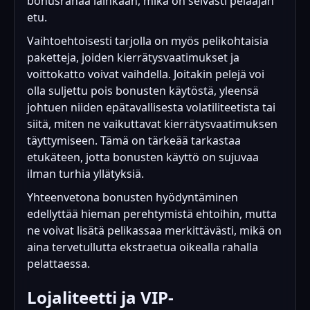
bonusrahaa lainkaan, mikä on selvästi pelaajan
etu.
Vaihtoehtoisesti tarjolla on myös pelikohtaisia
paketteja, joiden kierrätysvaatimukset ja
voittokatto voivat vaihdella. Joitakin pelejä voi
olla suljettu pois bonusten käytöstä, yleensä
johtuen niiden epätavallisesta volatiliteetista tai
siitä, miten ne vaikuttavat kierrätysvaatimuksen
täyttymiseen. Tämä on tärkeää tarkastaa
etukäteen, jotta bonusten käyttö on sujuvaa
ilman turhia yllätyksiä.
Yhteenvetona bonusten hyödyntäminen
edellyttää hieman perehtymistä ehtoihin, mutta
ne voivat lisätä pelikassaa merkittävästi, mikä on
aina tervetullutta ekstraetua oikealla rahalla
pelattaessa.
Lojaliteetti ja VIP-