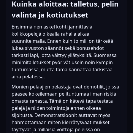
Kuinka aloittaa: talletus, pelin
valinta ja kotiutukset
Ensimmäinen askel kohti jännittäviä
kolikkopelejä oikealla rahalla alkaa
suunnitelmalla. Ennen kuin toimii, on tärkeää
lukea sivuston säännöt sekä bonusehdot
tarkasti läpi, jotta välttyy yllätyksiltä. Suomessa
minimitalletukset pyörivät usein noin kympin
tuntumassa, mutta tämä kannattaa tarkistaa
aina pelatessa.
Monien pelaajien pelastaja ovat demotilit, joissa
pääsee kokeilemaan pelituntumaa ilman riskiä
omasta rahasta. Tämä on kätevä tapa testata
pelejä ja niiden toimintoja ennen oikeaa
sijoitusta. Demonstratsioonit auttavat myös
hahmottamaan miten kierrätysvaatimukset
täyttyvät ja millaisia voittoja peleissä on