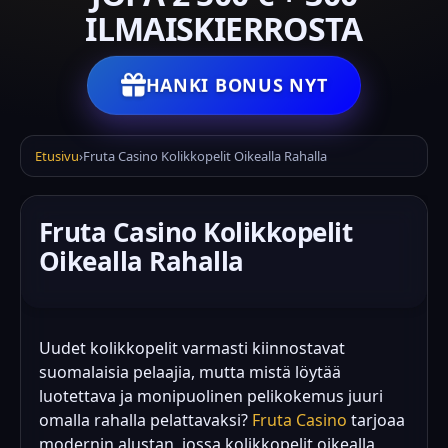
ILMAISKIERROSTA
HANKI BONUS NYT
Etusivu
›
Fruta Casino Kolikkopelit Oikealla Rahalla
Fruta Casino Kolikkopelit
Oikealla Rahalla
Uudet kolikkopelit varmasti kiinnostavat
suomalaisia pelaajia, mutta mistä löytää
luotettava ja monipuolinen pelikokemus juuri
omalla rahalla pelattavaksi?
Fruta Casino
tarjoaa
modernin alustan, jossa kolikkopelit oikealla