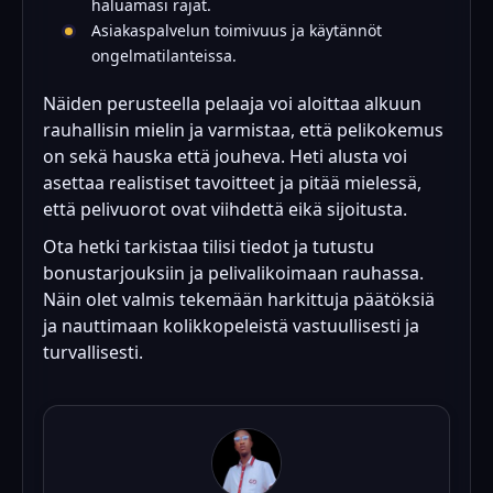
haluamasi rajat.
Asiakaspalvelun toimivuus ja käytännöt
ongelmatilanteissa.
Näiden perusteella pelaaja voi aloittaa alkuun
rauhallisin mielin ja varmistaa, että pelikokemus
on sekä hauska että jouheva. Heti alusta voi
asettaa realistiset tavoitteet ja pitää mielessä,
että pelivuorot ovat viihdettä eikä sijoitusta.
Ota hetki tarkistaa tilisi tiedot ja tutustu
bonustarjouksiin ja pelivalikoimaan rauhassa.
Näin olet valmis tekemään harkittuja päätöksiä
ja nauttimaan kolikkopeleistä vastuullisesti ja
turvallisesti.