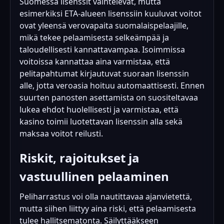
Suomessa lisenssit vaihtelevat, mutta
esimerkiksi ETA-alueen lisenssiin kuuluvat voitot
ovat yleensä verovapaita suomalaispelaajille,
mikä tekee pelaamisesta selkeämpää ja
taloudellisesti kannattavampaa. Isoimmissa
voitoissa kannattaa aina varmistaa, että
pelitapahtumat kirjautuvat suoraan lisenssin
alle, jotta veroasia hoituu automaattisesti. Ennen
suurten panosten asettamista on suositeltavaa
lukea ehdot huolellisesti ja varmistaa, että
kasino toimii luotettavan lisenssin alla sekä
maksaa voitot reilusti.
Riskit, rajoitukset ja
vastuullinen pelaaminen
Peliharrastus voi olla nautittavaa ajanvietettä,
mutta siihen liittyy aina riski, että pelaamisesta
tulee hallitsematonta. Säilyttääkseen