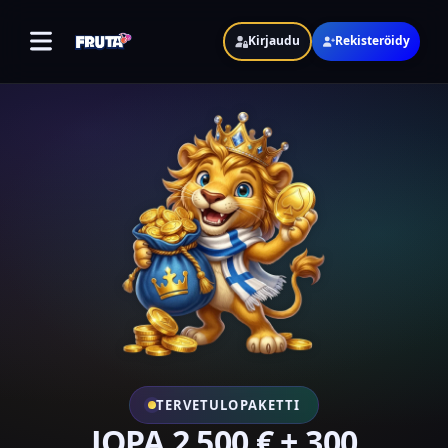
Kirjaudu
Rekisteröidy
Valikko
Pelit
Kirjaudu
Rekisteröinti
Sovellus
Kotiutus
Bonukset
TERVETULOPAKETTI
JOPA 2 500 € + 300