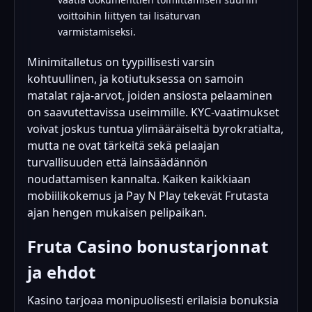
voittoihin liittyen tai lisäturvan
varmistamiseksi.
Minimitalletus on tyypillisesti varsin
kohtuullinen, ja kotiutuksessa on samoin
matalat raja-arvot, joiden ansiosta pelaaminen
on saavutettavissa useimmille. KYC-vaatimukset
voivat joskus tuntua ylimääräiseltä byrokratialta,
mutta ne ovat tärkeitä sekä pelaajan
turvallisuuden että lainsäädännön
noudattamisen kannalta. Kaiken kaikkiaan
mobiilikokemus ja Pay N Play tekevät Frutasta
ajan hengen mukaisen pelipaikan.
Fruta Casino bonustarjonnat
ja ehdot
Kasino tarjoaa monipuolisesti erilaisia bonuksia