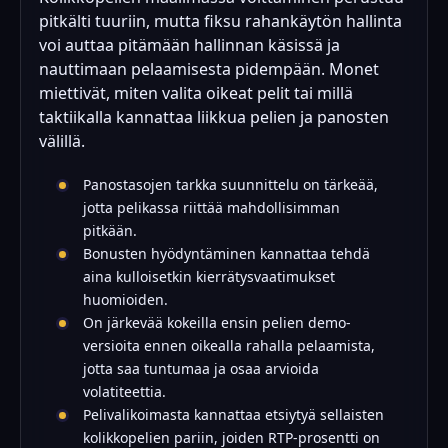
pitkälti tuuriin, mutta fiksu rahankäytön hallinta
voi auttaa pitämään hallinnan käsissä ja
nauttimaan pelaamisesta pidempään. Monet
miettivät, miten valita oikeat pelit tai millä
taktiikalla kannattaa liikkua pelien ja panosten
välillä.
Panostasojen tarkka suunnittelu on tärkeää,
jotta pelikassa riittää mahdollisimman
pitkään.
Bonusten hyödyntäminen kannattaa tehdä
aina kulloisetkin kierrätysvaatimukset
huomioiden.
On järkevää kokeilla ensin pelien demo-
versioita ennen oikealla rahalla pelaamista,
jotta saa tuntumaa ja osaa arvioida
volatiteettia.
Pelivalikoimasta kannattaa etsiytyä sellaisten
kolikkopelien pariin, joiden RTP-prosentti on