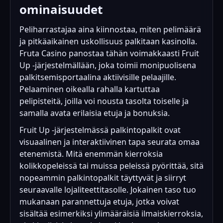
ominaisuudet
Peliharrastajaa aina kiinnostaa, miten pelimäärä
ja pitkäaikainen uskollisuus palkitaan kasinolla.
Fruta Casino panostaa tähän voimakkaasti Fruit
Up -järjestelmällään, joka toimii monipuolisena
palkitsemisportaalina aktiivisille pelaajille.
Pelaaminen oikealla rahalla kartuttaa
pelipisteitä, joilla voi nousta tasolta toiselle ja
samalla avata erilaisia etuja ja bonuksia.
Fruit Up -järjestelmässä palkintopalkit ovat
visuaalinen ja interaktiivinen tapa seurata omaa
etenemistä. Mitä enemmän kierroksia
kolikkopeleissä tai muissa peleissä pyörittää, sitä
nopeammin palkintopalkit täyttyvät ja siirryt
seuraavalle lojaliteettitasolle. Jokainen taso tuo
mukanaan parannettuja etuja, jotka voivat
sisältää esimerkiksi ylimääräisiä ilmaiskierroksia,