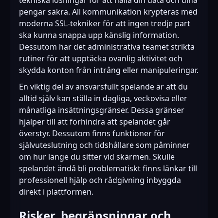
pengar säkra. All kommunikation krypteras med
moderna SSL-tekniker för att ingen tredje part
ska kunna snappa upp känslig information.
Dessutom har det administrativa teamet strikta
rutiner för att upptäcka ovanlig aktivitet och
skydda konton från intrång eller manipuleringar.
En viktig del av ansvarsfullt spelande är att du
alltid själv kan ställa in dagliga, veckovisa eller
månatliga insättningsgränser. Dessa gränser
hjälper till att förhindra att spelandet går
överstyr. Dessutom finns funktioner för
självuteslutning och tidshållare som påminner
om hur länge du sitter vid skärmen. Skulle
spelandet ändå bli problematiskt finns länkar till
professionell hjälp och rådgivning inbyggda
direkt i plattformen.
Risker, begränsningar och