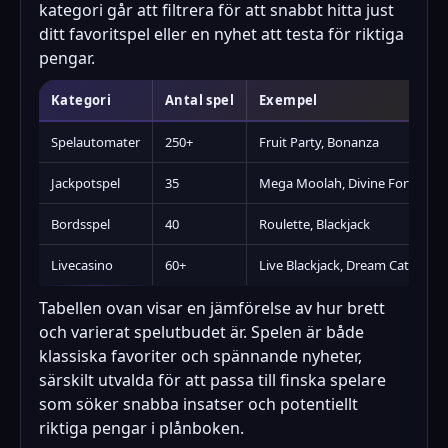
kategori går att filtrera för att snabbt hitta just
ditt favoritspel eller en nyhet att testa för riktiga
pengar.
Kategori
Antal spel
Exempel
Spelautomater
250+
Fruit Party, Bonanza
Jackpotspel
35
Mega Moolah, Divine Fortune
Bordsspel
40
Roulette, Blackjack
Livecasino
60+
Live Blackjack, Dream Catcher
Tabellen ovan visar en jämförelse av hur brett
och varierat spelutbudet är. Spelen är både
klassiska favoriter och spännande nyheter,
särskilt utvalda för att passa till finska spelare
som söker snabba insatser och potentiellt
riktiga pengar i plånboken.