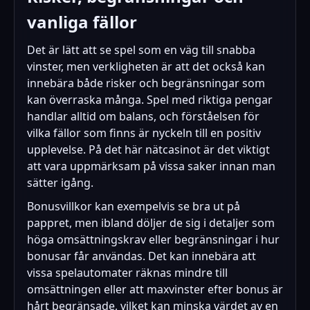
vanliga fällor
Det är lätt att se spel som en väg till snabba
vinster, men verkligheten är att det också kan
innebära både risker och begränsningar som
kan överraska många. Spel med riktiga pengar
handlar alltid om balans, och förståelsen för
vilka fällor som finns är nyckeln till en positiv
upplevelse. På det här nätcasinot är det viktigt
att vara uppmärksam på vissa saker innan man
sätter igång.
Bonusvillkor kan exempelvis se bra ut på
pappret, men ibland döljer de sig i detaljer som
höga omsättningskrav eller begränsningar i hur
bonusar får användas. Det kan innebära att
vissa spelautomater räknas mindre till
omsättningen eller att maxvinster efter bonus är
hårt begränsade, vilket kan minska värdet av en