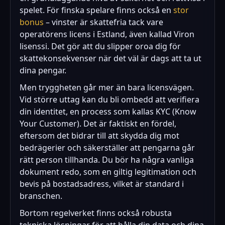
spelet. För finska spelare finns också en
stor
bonus
– vinster är skattefria tack vare
operatörens licens i Estland, även kallad Viron
lisenssi. Det gör att du slipper oroa dig för
skattekonsekvenser när det väl är dags att ta ut
dina pengar.
Men tryggheten går mer än bara licensvägen.
Vid större uttag kan du bli ombedd att verifiera
din identitet, en process som kallas KYC (Know
Your Customer). Det är faktiskt en fördel,
eftersom det bidrar till att skydda dig mot
bedrägerier och säkerställer att pengarna går
rätt person tillhanda. Du bör ha några vanliga
dokument redo, som en giltig legitimation och
bevis på bostadsadress, vilket är standard i
branschen.
Bortom regelverket finns också robusta
tekniska lösningar för att hålla din data och dina