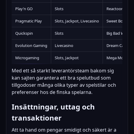
Play’n GO
Slots
Reactoonz, Boo
Pragmatic Play
Slots, Jackpot, Livecasino
Sweet Bonanza,
Quickspin
Slots
Big Bad Wolf, 
Evolution Gaming
Livecasino
Dream Catcher,
Microgaming
Slots, Jackpot
Mega Moolah, T
Med ett så starkt leverantörsteam bakom sig
kan sajten garantera ett bra spelutbud som
tillgodoser många olika typer av spelstilar och
preferenser hos de finska spelarna.
Insättningar, uttag och
transaktioner
Att ta hand om pengar smidigt och säkert är a