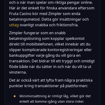
och o när man spelar om riktiga pengar online.
Här är det enkelt för finska användare eftersom
Fruta Casino kör med Zimpler som enda
betalningsmetod. Detta gör insättningar och
uttag
ovanligt snabba och friktionsfria.
Zimpler fungerar som en snabb
betalningslösning som kopplar spelkontot
direkt till mobiltelefonen, vilket innebär att du
slipper komplicerade kontoregistreringar eller
bankuppgifter varje gång du vill göra en
transaktion. Det bidrar till ett tryggt och smidigt
flöde både när du sätter in och när du vill ta ut
vinsterna.
Det är också värt att lyfta fram några praktiska
punkter kring transaktioner på plattformen:
Minimiinsättning är rimligt låg, vilket gör det
enkelt att komma igång utan stora risker.