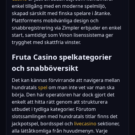
enkel tillgång med en moderne spelmiljö,
skapad särskilt med finska spelare i åtanke.
Plattformens mobilvänliga design och
snabbregistrering via Zimpler erbjuder en enkel
start, samtidigt som Vinon lisenssistema ger
trygghet med skattfria vinster.
Fruta Casino spelkategorier
och snabböversikt
Det kan kännas förvirrande att navigera mellan
hundratals
spel
om man inte vet var man ska
börja. Den här operatören har dock gjort det
enkelt att hitta rätt genom att strukturera
utbudet i tydliga kategorier. Förutom
slotssamlingen med hundratals titlar finns det
jackpotspel, bordsspel och
livecasino
sektioner,
alla lättåtkomliga från huvudmenyn. Varje