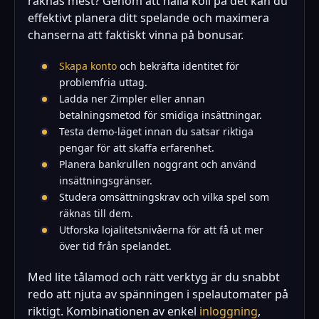
räknas mest? Genom att hålla koll på det kan du
effektivt planera ditt spelande och maximera
chanserna att faktiskt vinna på bonusar.
Skapa konto
och bekräfta identitet för
problemfria uttag.
Ladda ner Zimpler eller annan
betalningsmetod för smidiga insättningar.
Testa demo-läget innan du satsar riktiga
pengar för att skaffa erfarenhet.
Planera bankrullen noggrant och använd
insättningsgränser.
Studera omsättningskrav och vilka spel som
räknas till dem.
Utforska lojalitetsnivåerna för att få ut mer
över tid från spelandet.
Med lite tålamod och rätt verktyg är du snabbt
redo att njuta av spänningen i spelautomater på
riktigt. Kombinationen av enkel
inloggning
,