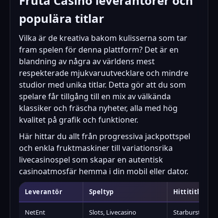
Fruta Casino leverantörer och
populära titlar
Vilka är de kreativa bakom kulisserna som tar
fram spelen för denna plattform? Det är en
blandning av några av världens mest
respekterade mjukvaruutvecklare och mindre
studior med unika titlar. Detta gör att du som
spelare får tillgång till en mix av välkända
klassiker och fräscha nyheter, alla med hög
kvalitet på grafik och funktioner.
Här hittar du allt från progressiva jackpottspel
och enkla fruktmaskiner till variationsrika
livecasinospel som skapar en autentisk
casinoatmosfär hemma i din mobil eller dator.
Leverantör
Speltyp
Hittititlar
NetEnt
Slots, Livecasino
Starburst, Gonz