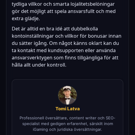
tydliga villkor och smarta lojalitetsbelöningar
gör det möjligt att spela ansvarsfullt och med
extra glädje.
Det är alltid en bra idé att dubbelkolla
kontoinställningar och villkor för bonusar innan
du sätter igång. Om något känns oklart kan du
ta kontakt med kundsupporten eller använda
ansvarsverktygen som finns tillgängliga för att
hålla allt under kontroll.
Tomi Latva
Professionell översättare, content writer och SEO-
specialist med gedigen erfarenhet, särskilt inom
iGaming och juridiska översättningar.