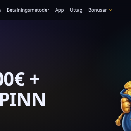
n
Betalningsmetoder
App
Uttag
Bonusar
00€ +
SPINN