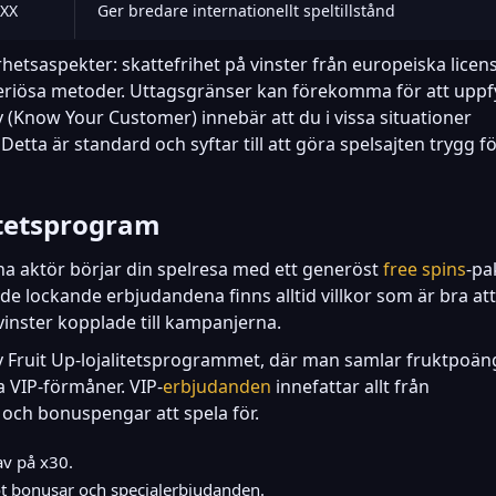
XXX
Ger bredare internationellt speltillstånd
rhetsaspekter: skattefrihet på vinster från europeiska licens
eriösa metoder. Uttagsgränser kan förekomma för att uppfy
 (Know Your Customer) innebär att du i vissa situationer
Detta är standard och syftar till att göra spelsajten trygg f
itetsprogram
a aktör börjar din spelresa med ett generöst
free spins
-pa
e lockande erbjudandena finns alltid villkor som är bra att
vinster kopplade till kampanjerna.
av Fruit Up-lojalitetsprogrammet, där man samlar fruktpoän
 VIP-förmåner. VIP-
erbjudanden
innefattar allt från
 och bonuspengar att spela för.
v på x30.
t bonusar och specialerbjudanden.