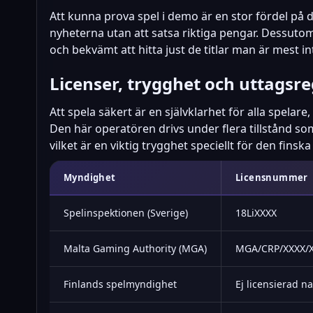
Att kunna prova spel i demo är en stor fördel på
nyheterna utan att satsa riktiga pengar. Dessuto
och bekvämt att hitta just de titlar man är mest i
Licenser, trygghet och uttagsre
Att spela säkert är en självklarhet för alla spela
Den här operatören drivs under flera tillstånd som
vilket är en viktig trygghet speciellt för den fins
Myndighet
Licensnummer
Spelinspektionen (Sverige)
18LiXXXX
Malta Gaming Authority (MGA)
MGA/CRP/XXXX/
Finlands spelmyndighet
Ej licensierad na