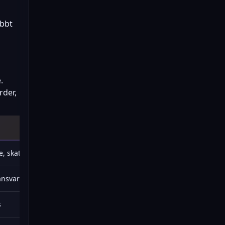
abbt
.
rder,
e, skattas enligt regler
 ansvarstagande
s