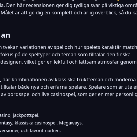
ela. Den här recensionen ger dig tydliga svar på viktiga om
Målet är att ge dig en komplett och ärlig överblick, så du k
man
n tvekan variationen av spel och hur spelets karaktär matc
 fokus på de speltyper och teman som tilltalar den finska
 designen, vilket ger en lekfull och lättsam atmosfär genom
, där kombinationen av klassiska fruktteman och moderna
ltalar både nya och erfarna spelare. Spelare som är ute e
 av bordsspel och live casinospel, som ger en mer personli
asino, jackpottspel.
antasy, klassiska casinospel, Megaways.
versioner, och favoritmärken.