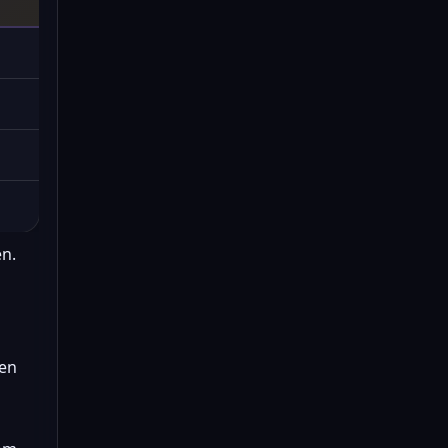
en.
 en