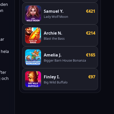
råden
an
Samuel Y.
€421
Lady Wolf Moon
Archie N.
€214
Blast the Bass
har
 hela
Amelia J.
€165
Bigger Barn House Bonanza
fter
Finley I.
€97
g och
Big Wild Buffalo