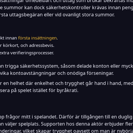
nsättningar omedelbart och uttag som brukar bekräftas i
gre summor kan dock säkerhetskontroller krävas innan pen
första uttagsbegäran eller vid ovanligt stora summor.
rekt innan
första insättningen
.
r körkort, och adressbevis.
xtra verifieringsprocesser.
kan trigga säkerhetssystem, såsom delade konton eller myc
ndvika kontoavstängningar och onödiga förseningar.
 en helhet där enkelhet och trygghet går hand i hand, me
ra på spelet istället för byråkrati.
pp frågor mitt i spelandet. Därför är tillgången till en duglig
n väljer spelplats. Supporten hos denna aktör erbjuder fle
underingar, vilket skapar trygghet oavsett om man är nybörj