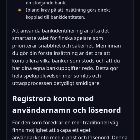
en stödjande bank.
Ibland krav på att insättning görs direkt
kopplad till bankidentiteten.
Att använda bankidentifiering är ofta det
smartaste valet för finska spelare som
prioriterar snabbhet och säkerhet. Men innan
du gör din första insättning är det bra att
kontrollera vilka banker som stöds och att du
har dina egna bankuppgifter redo. Detta gör
hela spelupplevelsen mer sömlös och
uttagsprocessen betydligt smidigare.
Registrera konto med
användarnamn och lösenord
För den som föredrar en mer traditionell väg
finns möjlighet att skapa ett eget
användarkonto med e-post och lösenord. Denna