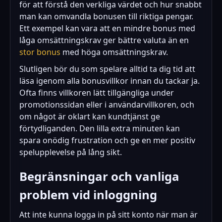
för att förstå den verkliga värdet och hur snabbt
man kan omvandla bonusen till riktiga pengar.
Ett exempel kan vara att en mindre bonus med
låga omsättningskrav ger bättre valuta än en
stor bonus
med höga omsättningskrav.
Slutligen bör du som spelare alltid ta dig tid att
läsa igenom alla bonusvillkor innan du tackar ja.
Ofta finns villkoren lätt tillgängliga under
promotionssidan eller i användarvillkoren, och
om något är oklart kan kundtjänst ge
förtydliganden. Den lilla extra minuten kan
spara onödig frustration och ge en mer positiv
spelupplevelse på lång sikt.
Begränsningar och vanliga
problem vid inloggning
Att inte kunna logga in på sitt konto när man är