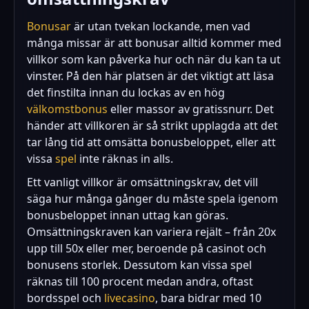
Bonusar
är utan tvekan lockande, men vad
många missar är att bonusar alltid kommer med
villkor som kan påverka hur och när du kan ta ut
vinster. På den här platsen är det viktigt att läsa
det finstilta innan du lockas av en hög
välkomstbonus
eller massor av gratissnurr. Det
händer att villkoren är så strikt upplagda att det
tar lång tid att omsätta bonusbeloppet, eller att
vissa
spel
inte räknas in alls.
Ett vanligt villkor är omsättningskrav, det vill
säga hur många gånger du måste spela igenom
bonusbeloppet innan uttag kan göras.
Omsättningskraven kan variera rejält – från 20x
upp till 50x eller mer, beroende på casinot och
bonusens storlek. Dessutom kan vissa spel
räknas till 100 procent medan andra, oftast
bordsspel och
livecasino
, bara bidrar med 10