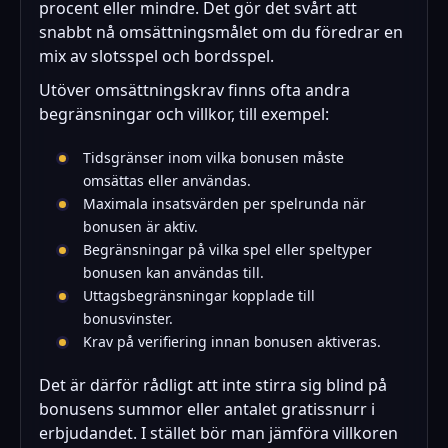
procent eller mindre. Det gör det svårt att
snabbt nå omsättningsmålet om du föredrar en
mix av slotsspel och bordsspel.
Utöver omsättningskrav finns ofta andra
begränsningar och villkor, till exempel:
Tidsgränser inom vilka bonusen måste
omsättas eller användas.
Maximala insatsvärden per spelrunda när
bonusen är aktiv.
Begränsningar på vilka spel eller speltyper
bonusen kan användas till.
Uttagsbegränsningar kopplade till
bonusvinster.
Krav på verifiering innan bonusen aktiveras.
Det är därför rådligt att inte stirra sig blind på
bonusens summor eller antalet gratissnurr i
erbjudandet. I stället bör man jämföra villkoren