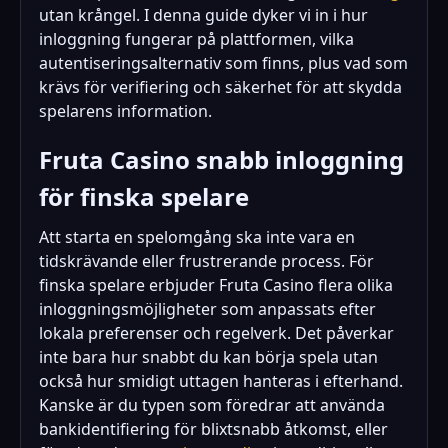
utan krångel. I denna guide dyker vi in i hur
inloggning fungerar på plattformen, vilka
autentiseringsalternativ som finns, plus vad som
krävs för verifiering och säkerhet för att skydda
spelarens information.
Fruta Casino snabb inloggning
för finska spelare
Att starta en spelomgång ska inte vara en
tidskrävande eller frustrerande process. För
finska spelare erbjuder Fruta Casino flera olika
inloggningsmöjligheter som anpassats efter
lokala preferenser och regelverk. Det påverkar
inte bara hur snabbt du kan börja spela utan
också hur smidigt uttagen hanteras i efterhand.
Kanske är du typen som föredrar att använda
bankidentifiering för blixtsnabb åtkomst, eller