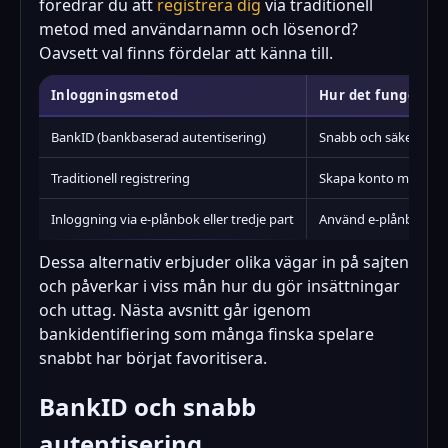
föredrar du att
registrera dig
via traditionell
metod med användarnamn och lösenord?
Oavsett val finns fördelar att känna till.
Inloggningsmetod
Hur det fungerar
BankID (bankbaserad autentisering)
Snabb och säker verif
Traditionell registrering
Skapa konto med e-p
Inloggning via e-plånbok eller tredje part
Använd e-plånbokstjän
Dessa alternativ erbjuder olika vägar in på sajten
och påverkar i viss mån hur du gör insättningar
och uttag. Nästa avsnitt går igenom
bankidentifiering som många finska spelare
snabbt har börjat favoritisera.
BankID och snabb
autentisering