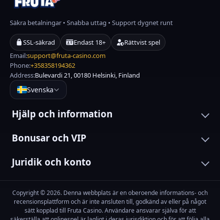
Säkra betalningar • Snabba uttag • Support dygnet runt
Suomi
SSL-säkrad
Endast 18+
Rättvist spel
Svenska
Email:
support@fruta-casino.com
Phone:
+358358194362
English
Address:
Bulevardi 21, 00180 Helsinki, Finland
Svenska
Hjälp och information
Om oss
Bonusar och VIP
Kontakter
Kampanjer
Juridik och konto
Recension
VIP-program
Ålder och verifiering
Betalningsmetoder
Copyright © 2026. Denna webbplats är en oberoende informations- och
Cashback
Ansvarsfullt spelande
recensionsplattform och är inte ansluten till, godkänd av eller på något
Webbplatskarta
sätt kopplad till Fruta Casino. Användare ansvarar själva för att
Registrering
säkerställa att onlinespel är lagligt i deras jurisdiktion och för att följa alla