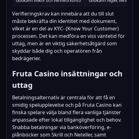
Godkänn villkor och verifiera konto
Godkänn regler, verifiera vi
Verifieringskrav kan innebära att du till slut
måste bekräfta din identitet med dokument,
vilket är en del av KYC- (Know Your Customer)
processen. Det kan medföra en viss väntetid för
uttag, men är en viktig säkerhetsåtgärd som
skyddar både dig och operatören från
bedrägerier.
Fruta Casino insättningar och
uttag
Betalningsalternativ är centrala för att få en
smidig spelupplevelse och på Fruta Casino kan
finska spelare välja bland flera vanliga tjänster
anpassade efter lokal tillgänglighet och behov.
Snabba betalningar via banköverföring, e-
plånböcker som Skrill och Neteller, samt