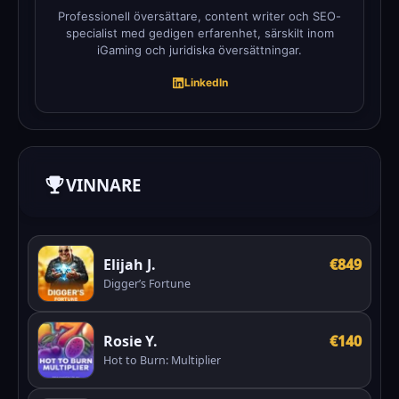
Professionell översättare, content writer och SEO-
specialist med gedigen erfarenhet, särskilt inom
iGaming och juridiska översättningar.
LinkedIn
VINNARE
Elijah J.
€849
Digger’s Fortune
Rosie Y.
€140
Hot to Burn: Multiplier