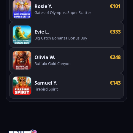
Rosie Y.
€101
Gates of Olympus: Super Scatter
Evie L.
€333
Big Catch Bonanza Bonus Buy
Olivia W.
€248
Buffalo Gold Canyon
Samuel Y.
€143
Firebird Spirit