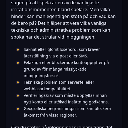
sugen på att spela är en av de vanligaste
irritationsmomenten bland spelare. Men vilka
hinder kan man egentligen stöta på och vad kan
de bero på? Det hjälper att veta vilka vanliga
tekniska och administrativa problem som kan
spöka när det strular vid inloggningen.
Saknat eller glömt lösenord, som kräver
återställning via e-post eller SMS.
Felaktiga eller blockerade kontouppgifter på
grund av för många misslyckade
inloggningsförsök.
Tekniska problem som serverfel eller
webbläsarkompatibilitet.
Verifieringskrav som måste uppfyllas innan
nytt konto eller utökad insättning godkänns.
Geografiska begränsningar som kan blockera
åtkomst från vissa regioner.
Om du stöter på inloggningsproblem finns det