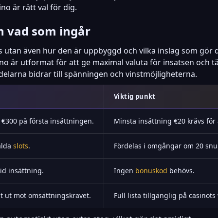
o är rätt val för dig.
 vad som ingår
s utan även hur den är uppbyggd och vilka inslag som gör 
ino är utformat för att ge maximal valuta för insatsen och t
elarna bidrar till spänningen och vinstmöjligheterna.
Viktig punkt
 €300 på första insättningen.
Minsta insättning €20 krävs för 
alda
slots
.
Fördelas i omgångar om 20 snu
id insättning.
Ingen
bonuskod
behövs.
llt ut mot omsättningskravet.
Full lista tillgänglig på casinot