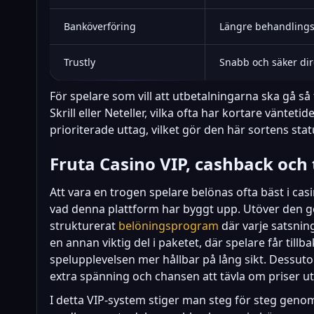
Banköverföring
Längre behandlingst
Trustly
Snabb och säker di
För spelare som vill att utbetalningarna ska gå så
Skrill eller Neteller, vilka ofta har kortare vänte
prioriterade uttag, vilket gör den här sortens statu
Fruta Casino VIP, cashback och
Att vara en trogen spelare belönas ofta bäst i cas
vad denna plattform har byggt upp. Utöver den ge
strukturerat
belöningsprogram
där varje satsnin
en annan viktig del i paketet, där spelare får tillb
spelupplevelsen mer hållbar på lång sikt. Dessutom
extra spänning och chansen att tävla om priser 
I detta VIP-system stiger man steg för steg genom