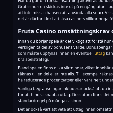
När du gör din första insättning aktiveras bonusen
Gratissnurren skickas inte ut på en gång utan i por
att inte missa chansen att använda alla snurr. Vis
det är därför klokt att läsa casinots villkor noga 
Fruta Casino omsättningskrav 
Innan du börjar spela är det viktigt att förstå hu
verkligen ta del av bonusens värde. Bonuspenga
som måste uppfyllas innan en eventuell
uttag
kan 
bra spelstrategi.
Bland spelen finns olika viktningar, vilket innebär
räknas till en del eller inte alls. Till exempel räkn
ha reducerade procentsatser eller vara helt unda
Vanliga begränsningar inkluderar också att du int
för att hindra snabba uttag. Dessutom finns det m
standardregel på många casinon.
Det är också värt att veta att uttag innan omsätt