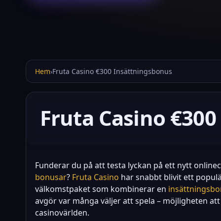
Hem
Fruta Casino €300 Insättningsbonus
›
Fruta Casino €300
Funderar du på att testa lyckan på ett nytt onl
bonusar
?
Fruta Casino
har snabbt blivit ett populä
välkomstpaket som kombinerar en
insättningsb
avgör var många väljer att spela – möjligheten att
casinovärlden.