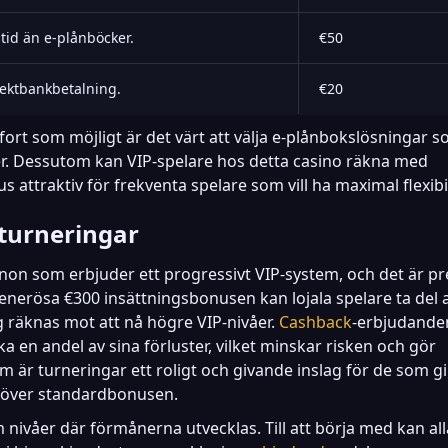
id än e-plånböcker.
€50
rektbankbetalning.
€20
 fort som möjligt är det värt att välja e-plånbokslösningar 
tider. Dessutom kan VIP-spelare hos detta casino räkna med
s attraktiv för frekventa spelare som vill ha maximal flexibil
 turneringar
inon som erbjuder ett progressivt VIP-system, och det är pr
nerösa €300 insättningsbonusen kan lojala spelare ta del a
g räknas mot att nå högre VIP-nivåer.
Cashback
-erbjudande
aka en andel av sina förluster, vilket minskar risken och gör
 är turneringar ett roligt och givande inslag för de som gi
utöver standardbonusen.
 nivåer där förmånerna utvecklas. Till att börja med kan all