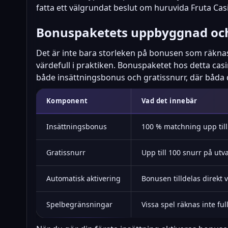
fatta ett välgrundat beslut om huruvida Fruta Casin
Bonuspaketets uppbyggnad och
Det är inte bara storleken på bonusen som räkna
värdefull i praktiken. Bonuspaketet hos detta cas
både insättningsbonus och gratissnurr, där båda d
Komponent
Vad det innebär
Insättningsbonus
100 % matchning upp till
Gratissnurr
Upp till 100 snurr på utv
Automatisk aktivering
Bonusen tilldelas direkt v
Spelbegränsningar
Vissa spel räknas inte fu