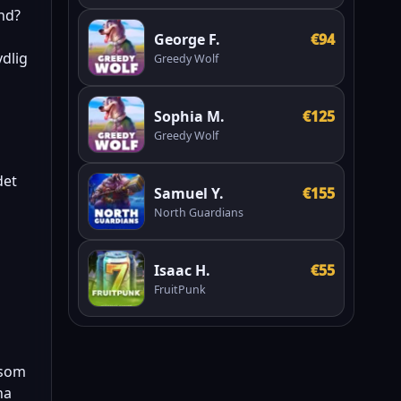
nd?
George F.
€94
ydlig
Greedy Wolf
Sophia M.
€125
Greedy Wolf
det
Samuel Y.
€155
North Guardians
Isaac H.
€55
FruitPunk
 som
na