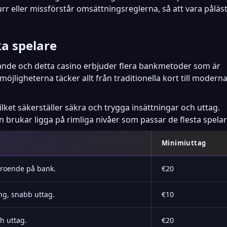
 eller missförstår omsättningsreglerna, så att vara påläst
ka spelare
lande och detta casino erbjuder flera bankmetoder som är
öjligheterna täcker allt från traditionella kort till moderna
lket säkerställer säkra och trygga insättningar och uttag.
brukar ligga på rimliga nivåer som passar de flesta spelar
Minimiuttag
eroende på bank.
€20
ng, snabb uttag.
€10
h uttag.
€20