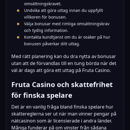
omsättningskravet.
Undvika att göra uttag innan du uppfyllt
villkoren för bonusen.
Välja bonusar med rimliga omsättningskrav
och tydlig information.
Kontakta kundtjänst om du är osäker på hur
bonusen påverkar ditt uttag.
Med rätt planering kan du dra nytta av bonusar
utan att de förvandlas till en tung börda när det
väl är dags att göra ett uttag på Fruta Casino.
Fruta Casino och skattefrihet
för finska spelare
Det är en vanlig fråga bland finska spelare hur
skattereglerna ser ut när man vinner pengar på
nätcasinon som är licensierade i andra länder.
Många funderar på om vinster från sådana