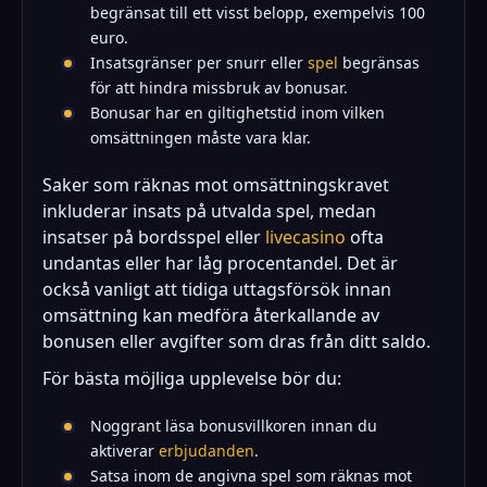
begränsat till ett visst belopp, exempelvis 100
euro.
Insatsgränser per snurr eller
spel
begränsas
för att hindra missbruk av bonusar.
Bonusar har en giltighetstid inom vilken
omsättningen måste vara klar.
Saker som räknas mot omsättningskravet
inkluderar insats på utvalda spel, medan
insatser på bordsspel eller
livecasino
ofta
undantas eller har låg procentandel. Det är
också vanligt att tidiga uttagsförsök innan
omsättning kan medföra återkallande av
bonusen eller avgifter som dras från ditt saldo.
För bästa möjliga upplevelse bör du:
Noggrant läsa bonusvillkoren innan du
aktiverar
erbjudanden
.
Satsa inom de angivna spel som räknas mot