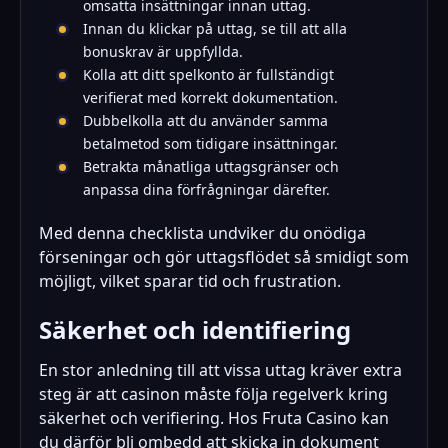
omsatta insättningar innan uttag.
Innan du klickar på uttag, se till att alla
bonuskrav är uppfyllda.
Kolla att ditt spelkonto är fullständigt
verifierat med korrekt dokumentation.
Dubbelkolla att du använder samma
betalmetod som tidigare insättningar.
Betrakta månatliga uttagsgränser och
anpassa dina förfrågningar därefter.
Med denna checklista undviker du onödiga
förseningar och gör uttagsflödet så smidigt som
möjligt, vilket sparar tid och frustration.
Säkerhet och identifiering
En stor anledning till att vissa uttag kräver extra
steg är att casinon måste följa regelverk kring
säkerhet och verifiering. Hos Fruta Casino kan
du därför bli ombedd att skicka in dokument