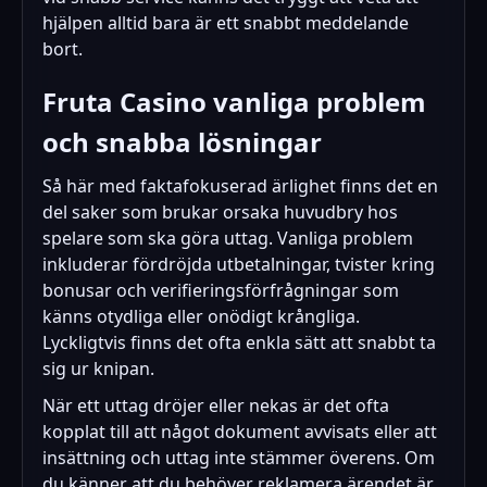
hjälpen alltid bara är ett snabbt meddelande
bort.
Fruta Casino vanliga problem
och snabba lösningar
Så här med faktafokuserad ärlighet finns det en
del saker som brukar orsaka huvudbry hos
spelare som ska göra uttag. Vanliga problem
inkluderar fördröjda utbetalningar, tvister kring
bonusar och verifieringsförfrågningar som
känns otydliga eller onödigt krångliga.
Lyckligtvis finns det ofta enkla sätt att snabbt ta
sig ur knipan.
När ett uttag dröjer eller nekas är det ofta
kopplat till att något dokument avvisats eller att
insättning och uttag inte stämmer överens. Om
du känner att du behöver reklamera ärendet är