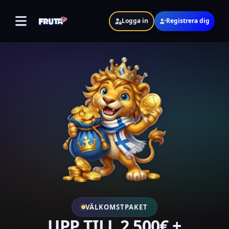
Logga in
Registrera dig
Meny
Spel
Logga in
Betalningsmetoder
App
Uttag
Bonusar
VÄLKOMSTPAKET
UPP TILL 2,500€ +