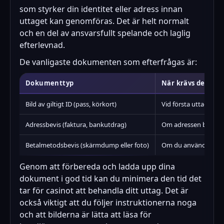
som styrker din identitet eller adress innan
uttaget kan genomföras. Det är helt normalt
och en del av ansvarsfullt spelande och laglig
efterlevnad.
De vanligaste dokumenten som efterfrågas är:
Dokumenttyp
När krävs det
Bild av giltigt ID (pass, körkort)
Vid första uttaget el
Adressbevis (faktura, bankutdrag)
Om adressen behöver
Betalmetodsbevis (skärmdump eller foto)
Om du använder kort
Genom att förbereda och ladda upp dina
dokument i god tid kan du minimera den tid det
tar för casinot att behandla ditt uttag. Det är
också viktigt att du följer instruktionerna noga
och att bilderna är lätta att läsa för