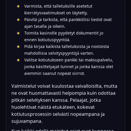
Varmista, että talletuksille asetetut
kierrätysvaatimukset on täytetty.
Päivitä ja tarkista, että pankkitilisi tiedot ovat
ajan tasalla ja oikein.
Toimita kasinolle pyydetyt dokumentit jo
ennen kotiutuspyyntöä.
Pidä kirjaa kaikista talletuksista ja nostoista
mahdollisia selvityspyyntöjä varten.
Valitse kotiutukseen pankki tai maksupalvelu,
jonka käsittelyajat tunnet ja jonka kanssa olet
aiemmin saanut nopeat siirrot.
Valmistelut voivat kuulostaa vaivalloisilta, mutta
ne ovat huomattavasti helpompia kuin odottaa
pitkän selvityksen kanssa. Pelaajat, jotka
huolehtivat näistä etukäteen, kokevat
kotiutusprosessin selvästi nopeampana ja
sujuvampana.
Kun kaikki edellä mainitut asiat ovat kunnossa,