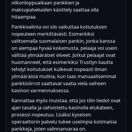
viikonloppuaikaan pankkien ja
maksupalveluiden käsittely saattaa olla
hitaampaa.
Pankkivalinta voi siis vaikuttaa kotiutuksen
nopeuteen merkittävästi. Esimerkiksi
valitsemalla suomalaisen pankin, jonka kanssa
on aiempaa hyvää kokemusta, pelaaja voi usein
välttää ylimääräiset viiveet. Jotkut pelaajat ovat
huomanneet, että esimerkiksi Trustlyn kautta
tehdyt kotiutukset kulkevat nopeasti ilman
ylimääräisiä mutkia, kun taas manuaalisemmat
pankkisiirrot saattavat vaatia vielä vaiheen
kasinon varmennuksessa.
Kannattaa myös muistaa, että jos tilin tiedot ovat
ajan tasalla ja vahvistettu kasinolla etukäteen,
prosessi nopeutuu. Lisäksi kyseisen
operaattorin palvelu tukee useimpia kotimaisia
pankkeja, joten valinnanvaraa on.