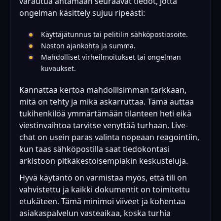
varautua antamaan seuraavat tiedot, jotta
ongelman käsittely sujuu ripeästi:
Käyttäjätunnus tai pelitilin sähköpostiosoite.
Noston ajankohta ja summa.
Mahdolliset virheilmoitukset tai ongelman
kuvaukset.
Kannattaa kertoa mahdollisimman tarkkaan,
mitä on tehty ja mikä askarruttaa. Tämä auttaa
tukihenkilöä ymmärtämään tilanteen heti eikä
viestinvaihtoa tarvitse venyttää turhaan. Live-
chat on usein paras valinta nopeaan reagointiin,
kun taas sähköpostilla saat tie­dokon­tasi
arkistoon pitkäkestoisempiakin keskusteluja.
Hyvä käytäntö on varmistaa myös, että tili on
vahvistettu ja kaikki dokumentit on toimitettu
etukäteen. Tämä minimoi viiveet ja kohentaa
asiakaspalvelun vasteaikaa, koska turhia