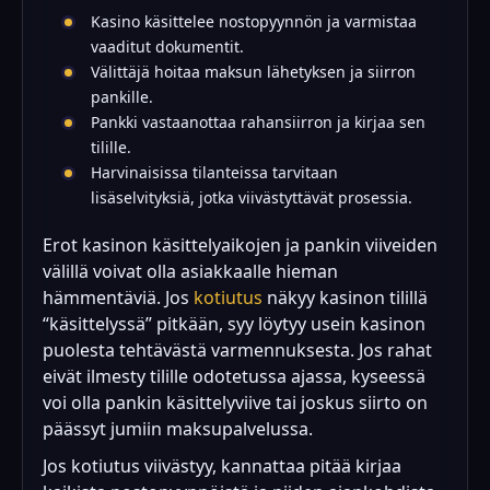
Kasino käsittelee nostopyynnön ja varmistaa
vaaditut dokumentit.
Välittäjä hoitaa maksun lähetyksen ja siirron
pankille.
Pankki vastaanottaa rahansiirron ja kirjaa sen
tilille.
Harvinaisissa tilanteissa tarvitaan
lisäselvityksiä, jotka viivästyttävät prosessia.
Erot kasinon käsittelyaikojen ja pankin viiveiden
välillä voivat olla asiakkaalle hieman
hämmentäviä. Jos
kotiutus
näkyy kasinon tilillä
“käsittelyssä” pitkään, syy löytyy usein kasinon
puolesta tehtävästä varmennuksesta. Jos rahat
eivät ilmesty tilille odotetussa ajassa, kyseessä
voi olla pankin käsittelyviive tai joskus siirto on
päässyt jumiin maksupalvelussa.
Jos kotiutus viivästyy, kannattaa pitää kirjaa