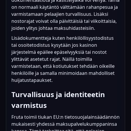
on normaali käytäntö välttämään rahanpesua ja
varmistamaan pelaajien turvallisuus. Lisäksi
nostorajat voivat olla päivittäisiä tai viikoittaisia,
joiden ylitys johtaa maksuhidasteisiin.
Lisädokumentteja kuten henkilöllisyystodistus
tai osoitetodistus kysytään jos kasinon
järjestelmä epäilee epäselvyyksiä tai nostot
ylittävät asetetut rajat. Näillä toimilla
varmistetaan, että kotiutukset tehdään oikeille
henkilöille ja samalla minimoidaan mahdolliset
huijatustapaukset.
Turvallisuus ja identiteetin
varmistus
Fruta toimii tiukan EU:n tietosuojalainsäädännön
mukaisesti yhdessä maksupalvelukumppaninsa
kanssa. Tämä tarkoittaa sitä, että pelaajan