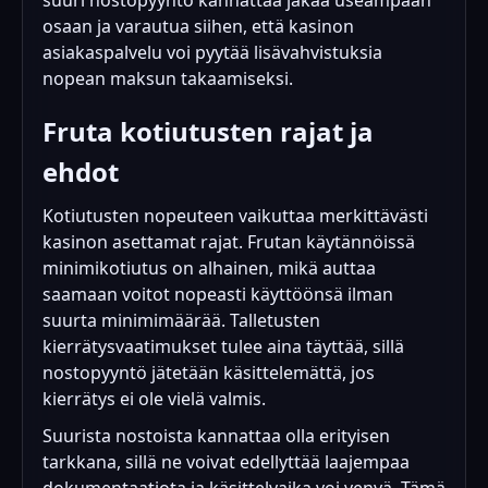
osaan ja varautua siihen, että kasinon
asiakaspalvelu voi pyytää lisävahvistuksia
nopean maksun takaamiseksi.
Fruta kotiutusten rajat ja
ehdot
Kotiutusten nopeuteen vaikuttaa merkittävästi
kasinon asettamat rajat. Frutan käytännöissä
minimikotiutus on alhainen, mikä auttaa
saamaan voitot nopeasti käyttöönsä ilman
suurta minimimäärää. Talletusten
kierrätysvaatimukset tulee aina täyttää, sillä
nostopyyntö jätetään käsittelemättä, jos
kierrätys ei ole vielä valmis.
Suurista nostoista kannattaa olla erityisen
tarkkana, sillä ne voivat edellyttää laajempaa
dokumentaatiota ja käsittelyaika voi venyä. Tämä