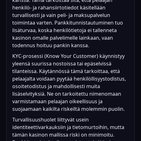
henkilö- ja rahansiirtotiedot käsitellään
turvallisesti ja vain peli- ja maksupalvelun
toimintaa varten. Pankkitunnistautuminen tuo
lisäturvaa, koska henkilötietoja ei tallenneta
kasinon omalle palvelimelle lainkaan, vaan
todennus hoituu pankin kanssa.
KYC-prosessi (Know Your Customer) käynnistyy
yleensä suurissa nostoissa tai epäselvissä
tilanteissa. Käytännössä tämä tarkoittaa, että
pelaajalta voidaan pyytää henkilöllisyystodistus,
osoitetodistus ja mahdollisesti muita
lisäselvityksiä. Ne on tarkoitettu nimenomaan
varmistamaan pelaajan oikeellisuus ja
suojaamaan kaikilta riskeiltä molemmin puolin.
Turvallisuushuolet liittyvät usein
identiteettivarkauksiin ja tietomurtoihin, mutta
tämän kasinon mallissa riski on minimoitu.