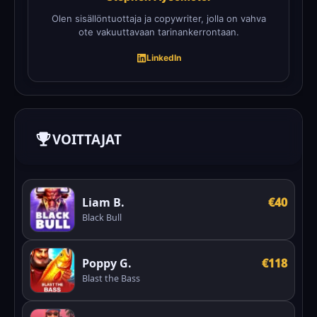
Olen sisällöntuottaja ja copywriter, jolla on vahva
ote vakuuttavaan tarinankerrontaan.
LinkedIn
VOITTAJAT
Liam B.
€40
Black Bull
Poppy G.
€118
Blast the Bass