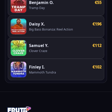
Benjamin O.
€55
Tramp Day
Daisy X.
€196
Big Bass Bonanza: Reel Action
Samuel Y.
€112
Clover Craze
Finley I.
€102
Mammoth Tundra