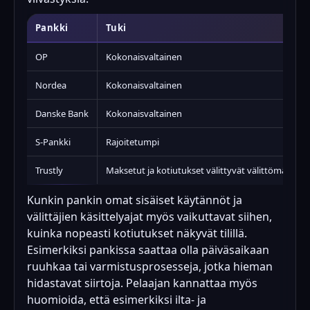
Pankki
Tuki
OP
Kokonaisvaltainen
Nordea
Kokonaisvaltainen
Danske Bank
Kokonaisvaltainen
S-Pankki
Rajoitetumpi
Trustly
Maksetut ja kotiutukset välittyvät välittömästi
Kunkin pankin omat sisäiset käytännöt ja
välittäjien käsittelyajat myös vaikuttavat siihen,
kuinka nopeasti kotiutukset näkyvät tilillä.
Esimerkiksi pankissa saattaa olla päiväsaikaan
ruuhkaa tai varmistusprosesseja, jotka hieman
hidastavat siirtoja. Pelaajan kannattaa myös
huomioida, että esimerkiksi ilta- ja