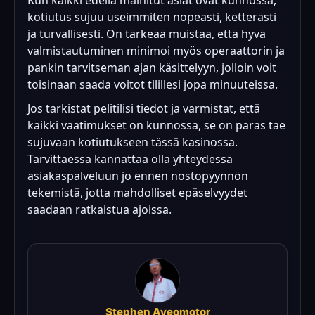
kotiutus sujuu useimmiten nopeasti, ketterästi
ja turvallisesti. On tärkeää muistaa, että hyvä
valmistautuminen minimoi myös operaattorin ja
pankin tarvitseman ajan käsittelyyn, jolloin voit
toisinaan saada voitot tilillesi jopa minuuteissa.
Jos tarkistat pelitilisi tiedot ja varmistat, että
kaikki vaatimukset on kunnossa, se on paras tae
sujuvaan kotiutukseen tässä kasinossa.
Tarvittaessa kannattaa olla yhteydessä
asiakaspalveluun jo ennen nostopyynnön
tekemistä, jotta mahdolliset epäselvyydet
saadaan ratkaistua ajoissa.
Stephen Ayeomotor