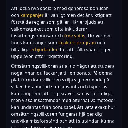
Att locka nya spelare med generösa bonusar
och
kampanjer
är vanligt men det är viktigt att
förstå de regler som gäller. Här erbjuds ett
välkomstpaket som ofta inkluderar
insättningsbonusar och
free spins
. Utöver det
finns kampanjer som
lojalitetsprogram
och
tillfälliga
erbjudanden
för att hålla spänningen
uppe även efter registrering.
Omsättningsvillkoren är alltid något att studera
noga innan du tackar ja till en bonus. På denna
plattform kan villkoren skilja sig beroende på
vilken betalmetod som använts och typen av
kampanj. Omsättningskraven kan vara rimliga,
men vissa insättningar med alternativa metoder
kan undantas från bonusspel. Att veta exakt hur
omsättningsvillkoren fungerar hjälper dig
undvika missförstånd och att i slutändan kunna
ta ut vinsterna utan problem.