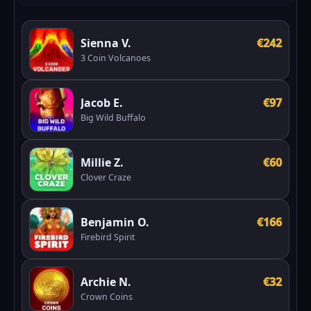
Sienna V.
€242
3 Coin Volcanoes
Jacob E.
€97
Big Wild Buffalo
Millie Z.
€60
Clover Craze
Benjamin O.
€166
Firebird Spirit
Archie N.
€32
Crown Coins