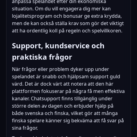
anpassa spelandet efter din ekonomiska
situation. Om du vill engagera dig mer kan
lojalitetsprogram och bonusar ge extra krydda,
men de kan också ställa krav som gör det viktigt
att ha ordentlig koll på regeln och spelvillkoren.
Support, kundservice och
praktiska frågor
När frågor eller problem dyker upp under
spelandet är snabb och hjälpsam support guld
värd. Det är dock värt att notera att den här
plattformen fokuserar på några få men effektiva
kanaler. Chatsupport finns tillgänglig under
större delen av dagen och erbjuder hjälp på
både svenska och finska, vilket gör att många
finska spelare känner sig bekväma att få svar på
sina frågor.