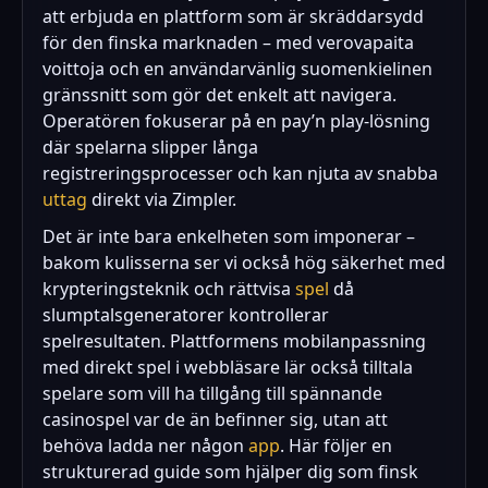
att erbjuda en plattform som är skräddarsydd
för den finska marknaden – med verovapaita
voittoja och en användarvänlig suomenkielinen
gränssnitt som gör det enkelt att navigera.
Operatören fokuserar på en pay’n play-lösning
där spelarna slipper långa
registreringsprocesser och kan njuta av snabba
uttag
direkt via Zimpler.
Det är inte bara enkelheten som imponerar –
bakom kulisserna ser vi också hög säkerhet med
krypteringsteknik och rättvisa
spel
då
slumptalsgeneratorer kontrollerar
spelresultaten. Plattformens mobilanpassning
med direkt spel i webbläsare lär också tilltala
spelare som vill ha tillgång till spännande
casinospel var de än befinner sig, utan att
behöva ladda ner någon
app
. Här följer en
strukturerad guide som hjälper dig som finsk