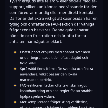
Tyvärr erbjuds inte telefon- eller sociala medier-
support, vilket kan kännas begränsande för den
som föredrar muntlig eller mer direkt kontakt.
Därför är det extra viktigt att casinosidan har en
tydlig och omfattande FAQ-sektion där vanliga
frågor redan besvaras. Denna guide sparar
både tid och frustration och är ofta första
anhalten när något är oklart.
Chatsupport erbjuds med snabbt svar men
under begränsade tider, oftast dagtid och
tidig kväll.
Språkstöd finns främst för svenska och finska
användare, vilket passar den lokala
marknaden perfekt.
FAQ-sektionen täcker ofta tekniska frågor,
kontohantering och spelregler för att snabbt
hjälpa spelare vidare.
Mer komplicerade frågor kring verifiering,
utbetalningar och tekniska problem kan kräva