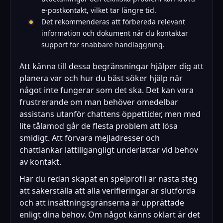
e-postkontakt, vilket tar längre tid.
Det rekommenderas att förbereda relevant
information och dokument när du kontaktar
support för snabbare handläggning.
Att känna till dessa begränsningar hjälper dig att
planera var och hur du bäst söker hjälp när
något inte fungerar som det ska. Det kan vara
frustrerande om man behöver omedelbar
assistans utanför chattens öppettider, men med
lite tålamod går de flesta problem att lösa
smidigt. Att förvara mejladresser och
chattlänkar lättillgängligt underlättar vid behov
av kontakt.
Har du redan skapat en spelprofil är nästa steg
att säkerställa att alla verifieringar är slutförda
och att insättningsgränserna är upprättade
enligt dina behov. Om något känns oklart är det