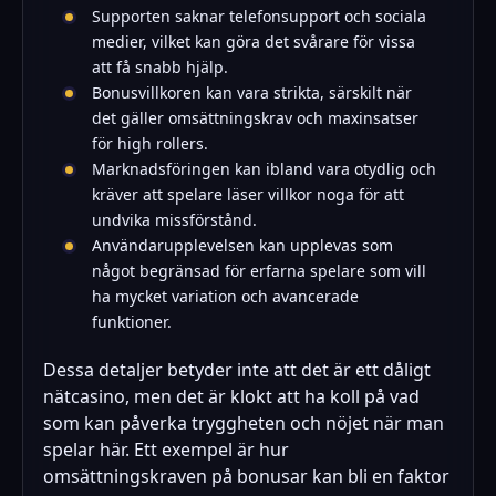
Supporten saknar telefonsupport och sociala
medier, vilket kan göra det svårare för vissa
att få snabb hjälp.
Bonusvillkoren kan vara strikta, särskilt när
det gäller omsättningskrav och maxinsatser
för high rollers.
Marknadsföringen kan ibland vara otydlig och
kräver att spelare läser villkor noga för att
undvika missförstånd.
Användarupplevelsen kan upplevas som
något begränsad för erfarna spelare som vill
ha mycket variation och avancerade
funktioner.
Dessa detaljer betyder inte att det är ett dåligt
nätcasino, men det är klokt att ha koll på vad
som kan påverka tryggheten och nöjet när man
spelar här. Ett exempel är hur
omsättningskraven på bonusar kan bli en faktor