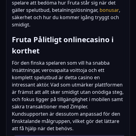
spelare att bedöma hur Fruta står sig när det
gäller spelutbud, betalningslösningar,
bonusar
,
säkerhet och hur du kommer igång tryggt och
smidigt.
Fruta Pålitligt onlinecasino i
korthet
För den finska spelaren som vill ha snabba
insättningar, verovapaita voittoja och ett
komplett spelutbud är detta casino en
intressant aktör. Vad som utmärker plattformen
är främst att allt sker smidigt utan onödiga steg,
och fokus ligger på tillgänglighet i mobilen samt
säkra transaktioner med Zimpler.
Kundsupporten är dessutom anpassad för den
finsktalande målgruppen, vilket gör det lättare
att få hjälp när det behövs.