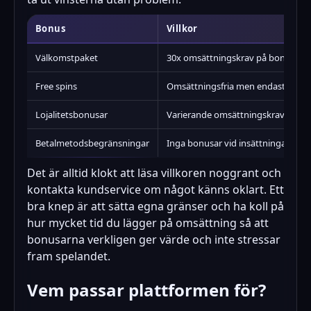
Bonus
Villkor
Välkomstpaket
30x omsättningskrav på bonusbelopp
Free spins
Omsättningsfria men endast giltiga
Lojalitetsbonusar
Varierande omsättningskrav, ofta k
Betalmetodsbegränsningar
Inga bonusar vid insättningar med
Det är alltid klokt att läsa villkoren noggrant och
kontakta kundservice om något känns oklart. Ett
bra knep är att sätta egna gränser och ha koll på
hur mycket tid du lägger på omsättning så att
bonusarna verkligen ger värde och inte stressar
fram spelandet.
Vem passar plattformen för?