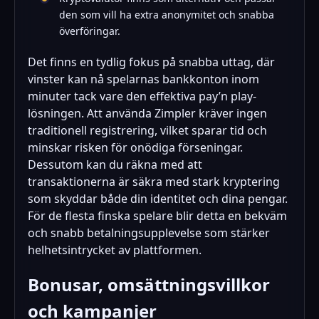
den som vill ha extra anonymitet och snabba
överföringar.
Det finns en tydlig fokus på snabba uttag, där
vinster kan nå spelarnas bankkonton inom
minuter tack vare den effektiva pay’n play-
lösningen. Att använda Zimpler kräver ingen
traditionell registrering, vilket sparar tid och
minskar risken för onödiga förseningar.
Dessutom kan du räkna med att
transaktionerna är säkra med stark kryptering
som skyddar både din identitet och dina pengar.
För de flesta finska spelare blir detta en bekväm
och snabb betalningsupplevelse som stärker
helhetsintrycket av plattformen.
Bonusar, omsättningsvillkor
och kampanjer