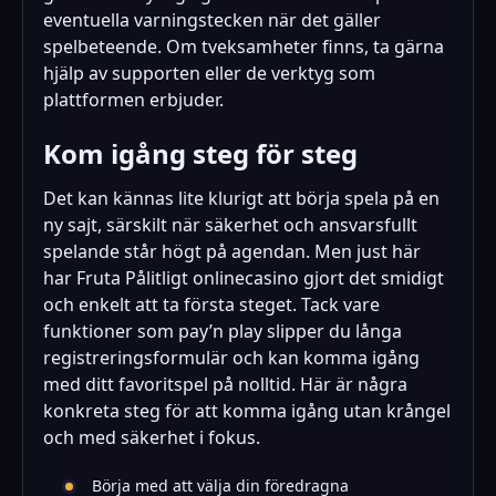
eventuella varningstecken när det gäller
spelbeteende. Om tveksamheter finns, ta gärna
hjälp av supporten eller de verktyg som
plattformen erbjuder.
Kom igång steg för steg
Det kan kännas lite klurigt att börja spela på en
ny sajt, särskilt när säkerhet och ansvarsfullt
spelande står högt på agendan. Men just här
har Fruta Pålitligt onlinecasino gjort det smidigt
och enkelt att ta första steget. Tack vare
funktioner som pay’n play slipper du långa
registreringsformulär och kan komma igång
med ditt favoritspel på nolltid. Här är några
konkreta steg för att komma igång utan krångel
och med säkerhet i fokus.
Börja med att välja din föredragna